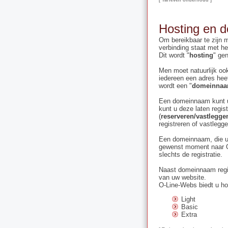
[ Tarieven onderhoud ]
Hosting en 
Om bereikbaar te zijn 
verbinding staat met het
Dit wordt "
hosting
" ge
Men moet natuurlijk oo
iedereen een adres heef
wordt een "
domeinna
Een domeinnaam kunt u 
kunt u deze laten regist
(
reserveren/vastlegge
registreren of vastlegge
Een domeinnaam, die u b
gewenst moment naar 
slechts de registratie.
Naast domeinnaam regis
van uw website.
O-Line-Webs biedt u ho
Light
Basic
Extra