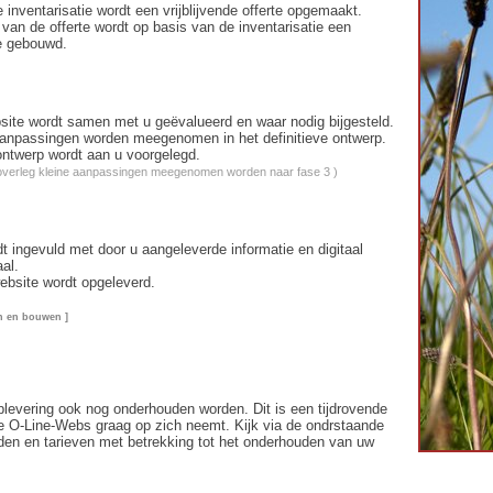
 inventarisatie wordt een vrijblijvende offerte opgemaakt.
van de offerte wordt op basis van de inventarisatie een
e gebouwd.
ite wordt samen met u geëvalueerd en waar nodig bijgesteld.
anpassingen worden meegenomen in het definitieve ontwerp.
 ontwerp wordt aan u voorgelegd.
n overleg kleine aanpassingen meegenomen worden naar fase 3 )
t ingevuld met door u aangeleverde informatie en digitaal
aal.
website wordt opgeleverd.
n en bouwen ]
levering ook nog onderhouden worden. Dit is een tijdrovende
e O-Line-Webs graag op zich neemt. Kijk via de ondrstaande
eden en tarieven met betrekking tot het onderhouden van uw