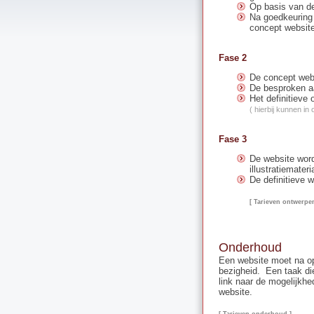
Op basis van de
Na goedkeuring 
concept websit
Fase 2
De concept webs
De besproken a
Het definitieve
( hierbij kunnen i
Fase 3
De website word
illustratiemateri
De definitieve 
[ Tarieven ontwerpe
Onderhoud
Een website moet na op
bezigheid. Een taak di
link naar de mogelijkh
website.