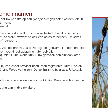
domeinnamen
moet uw website op een (web)server geplaatst worden, die in
 internet.
noemd.
k weten onder welk naam uw website te bereiken is. Zoals
t, zo dient uw website ook een adres te hebben. Dit adres
am
" genoemd.
zelf bedenken. Als deze nog niet geclaimd is door een ander
ren voor direct gebruik of later gebruik
n
). Via O-Line-Webs kunt u uw gekozen domeinnaan laten
n.
ij een ander provider heeft laten registreren, kunt u op elk
O-Line-Webs verhuizen.
De verhuizing is gratis
. U betaald
tratie en verhuizingen verzorgt O-line-Webs ook het hosten
sting aan in drie smaken: