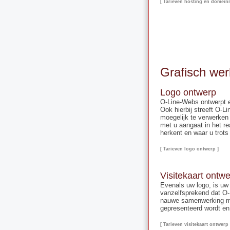
[ Tarieven hosting en domein
Grafisch wer
Logo ontwerp
O-Line-Webs ontwerpt e
Ook hierbij streeft O-
moegelijk te verwerken
met u aangaat in het re
herkent en waar u trots 
[ Tarieven logo ontwerp ]
Visitekaart ontw
Evenals uw logo, is uw v
vanzelfsprekend dat O-L
nauwe samenwerking met 
gepresenteerd wordt en 
[ Tarieven visitekaart ontwerp 