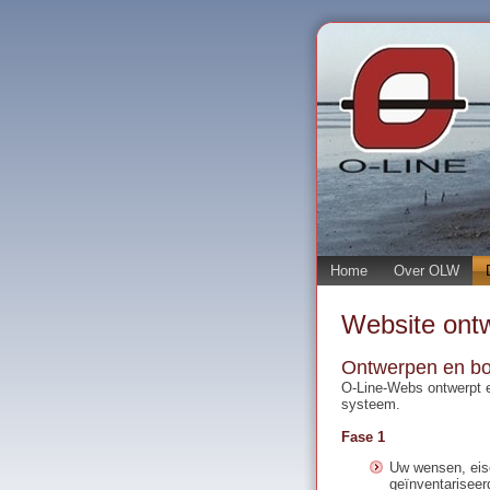
Home
Over OLW
Website ontw
Ontwerpen en b
O-Line-Webs ontwerpt e
systeem.
Fase 1
Uw wensen, eis
geïnventariseer