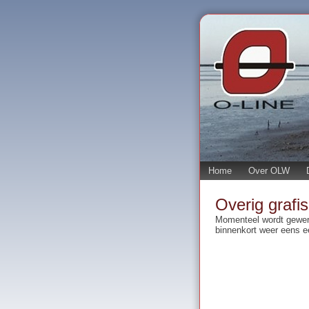
Home
Over OLW
Overig grafi
Momenteel wordt gewerk
binnenkort weer eens ee