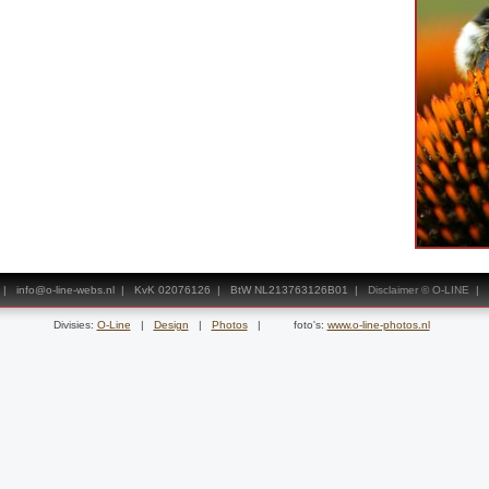
bs | info@o-line-webs.nl | KvK 02076126 | BtW NL213763126B01 |
Disclaimer © O-LINE
|
Divisies:
O-Line
|
Design
|
Photos
| foto's:
www.o-line-photos.nl